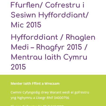
Ffurflen/ Cofrestru i
Sesiwn Hyfforddiant/
Mic 2015
Hyfforddiant / Rhaglen
Medi – Rhagfyr 2015 /
Mentrau Iaith Cymru
2015
Menter Iaith Fflint a Wrecsam
Cwmni Cyfyngedig drwy Warant wedi ei gofrestru
yng Nghymru a Lloegr Rhif 04000756