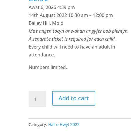
Awst 6, 2026 4:39 pm
14th August 2022 10:30 am – 12:00 pm
Bailey Hill, Mold
Mae angen tocyn ar wahan ar gyfer bob plentyn.
A separate ticket is required for each child.
Every child will need to have an adult in
attendance.
Numbers limited.
Tocyn
Add to cart
Hwyl
Chwedloni
a
Category:
Haf o Hwyl 2022
Chrwydro