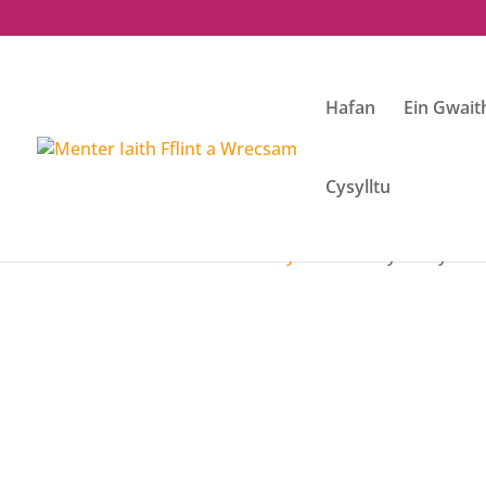
Hafan
Ein Gwait
Cysylltu
Home
/
Haf o Hwyl 2022
/ Tocyn Hwyl Ch