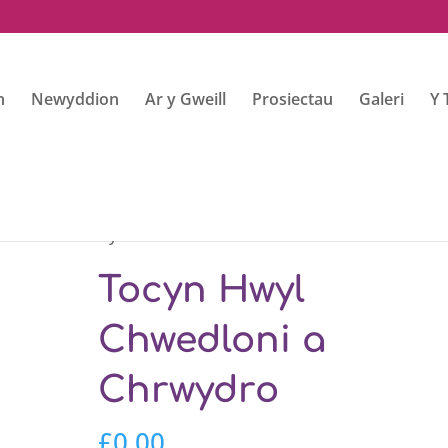
h
Newyddion
Ar y Gweill
Prosiectau
Galeri
Y 
wedloni a Chrwydro
Tocyn Hwyl
Chwedloni a
Chrwydro
£
0.00