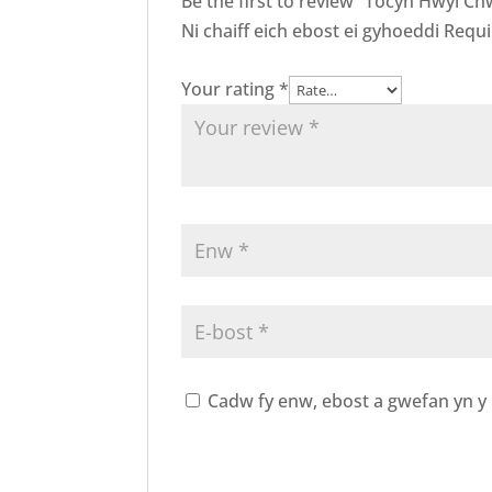
Be the first to review “Tocyn Hwyl C
Ni chaiff eich ebost ei gyhoeddi
Requi
Your rating
*
Cadw fy enw, ebost a gwefan yn y 