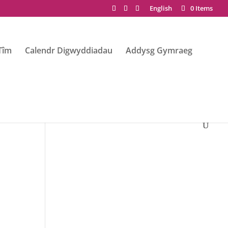
English
0 Items
Tîm
Calendr Digwyddiadau
Addysg Gymraeg