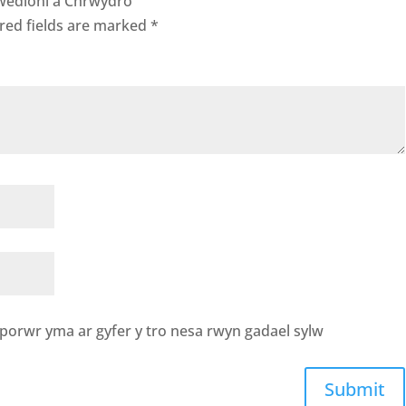
hwedloni a Chrwydro”
red fields are marked
*
porwr yma ar gyfer y tro nesa rwyn gadael sylw