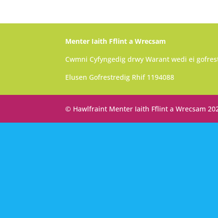
Menter Iaith Fflint a Wrecsam
Cwmni Cyfyngedig drwy Warant wedi ei gofres
Elusen Gofrestredig Rhif 1194088
© Hawlfraint Menter Iaith Fflint a Wrecsam 20