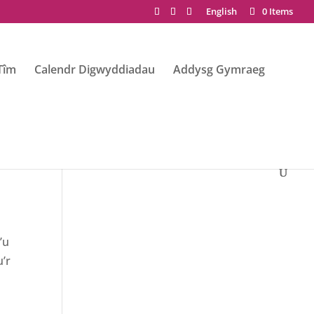
English
0 Items
Tîm
Calendr Digwyddiadau
Addysg Gymraeg
’u
’r