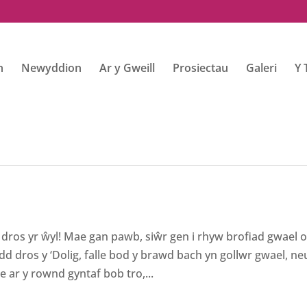
h
Newyddion
Ar y Gweill
Prosiectau
Galeri
Y 
ros yr ŵyl! Mae gan pawb, siŵr gen i rhyw brofiad gwael o
dros y ‘Dolig, falle bod y brawd bach yn gollwr gwael, neu
ar y rownd gyntaf bob tro,...