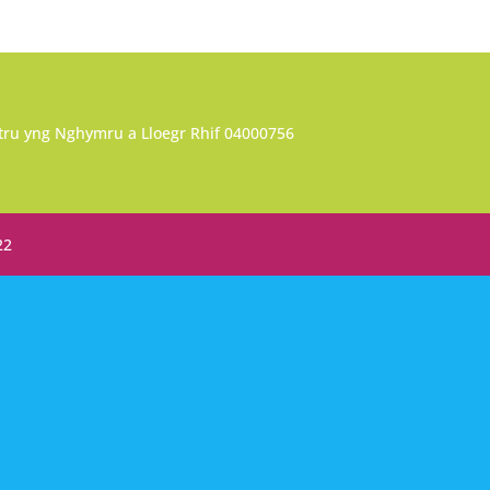
tru yng Nghymru a Lloegr Rhif 04000756
22