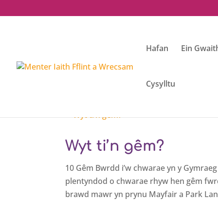
Hafan
Ein Gwait
Cysylltu
Wyt ti’n gêm?
10 Gêm Bwrdd i’w chwarae yn y Gymraeg d
plentyndod o chwarae rhyw hen gêm fwrdd 
brawd mawr yn prynu Mayfair a Park Lane 